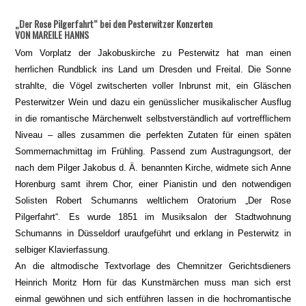
„Der Rose Pilgerfahrt“ bei den Pesterwitzer Konzerten
VON MAREILE HANNS
Vom Vorplatz der Jakobuskirche zu Pesterwitz hat man einen
herrlichen Rundblick ins Land um Dresden und Freital. Die Sonne
strahlte, die Vögel zwitscherten voller Inbrunst mit, ein Gläschen
Pesterwitzer Wein und dazu ein genüsslicher musikalischer Ausflug
in die romantische Märchenwelt selbstverständlich auf vortrefflichem
Niveau – alles zusammen die perfekten Zutaten für einen späten
Sommernachmittag im Frühling. Passend zum Austragungsort, der
nach dem Pilger Jakobus d. Ä. benannten Kirche, widmete sich Anne
Horenburg samt ihrem Chor, einer Pianistin und den notwendigen
Solisten Robert Schumanns weltlichem Oratorium „Der Rose
Pilgerfahrt“. Es wurde 1851 im Musiksalon der Stadtwohnung
Schumanns in Düsseldorf uraufgeführt und erklang in Pesterwitz in
selbiger Klavierfassung.
An die altmodische Textvorlage des Chemnitzer Gerichtsdieners
Heinrich Moritz Horn für das Kunstmärchen muss man sich erst
einmal gewöhnen und sich entführen lassen in die hochromantische