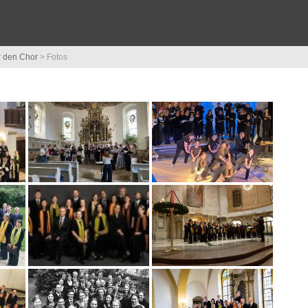
 den Chor
>
Fotos