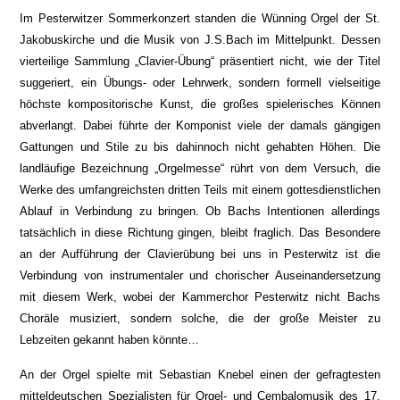
Im Pesterwitzer Sommerkonzert standen die Wünning Orgel der St.
Jakobuskirche und die Musik von J.S.Bach im Mittelpunkt. Dessen
vierteilige Sammlung „Clavier-Übung“ präsentiert nicht, wie der Titel
suggeriert, ein Übungs- oder Lehrwerk, sondern formell vielseitige
höchste kompositorische Kunst, die großes spielerisches Können
abverlangt. Dabei führte der Komponist viele der damals gängigen
Gattungen und Stile zu bis dahinnoch nicht gehabten Höhen. Die
landläufige Bezeichnung „Orgelmesse“ rührt von dem Versuch, die
Werke des umfangreichsten dritten Teils mit einem gottesdienstlichen
Ablauf in Verbindung zu bringen. Ob Bachs Intentionen allerdings
tatsächlich in diese Richtung gingen, bleibt fraglich. Das Besondere
an der Aufführung der Clavierübung bei uns in Pesterwitz ist die
Verbindung von instrumentaler und chorischer Auseinandersetzung
mit diesem Werk, wobei der Kammerchor Pesterwitz nicht Bachs
Choräle musiziert, sondern solche, die der große Meister zu
Lebzeiten gekannt haben könnte…
An der Orgel spielte mit Sebastian Knebel einen der gefragtesten
mitteldeutschen Spezialisten für Orgel- und Cembalomusik des 17.